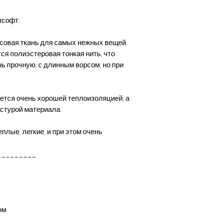
лсофт.
рсовая ткань для самых нежных вещей.
ся полиэстеровая тонкая нить, что
нь прочную, с длинным ворсом, но при
ется очень хорошей теплоизоляцией, а
кстурой материала.
плые, легкие, и при этом очень
_ _ _ _ _ _ _ _ _
ом